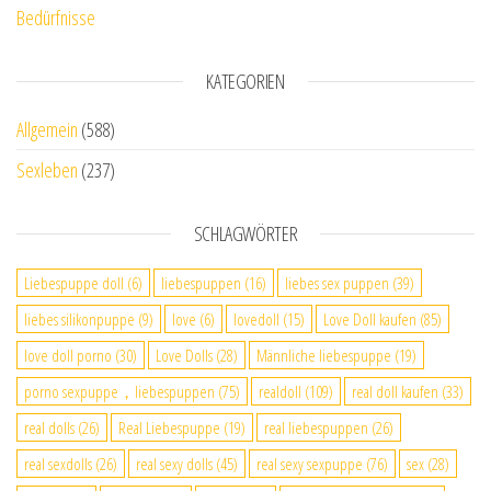
Bedürfnisse
KATEGORIEN
Allgemein
(588)
Sexleben
(237)
SCHLAGWÖRTER
Liebespuppe doll
(6)
liebespuppen
(16)
liebes sex puppen
(39)
liebes silikonpuppe
(9)
love
(6)
lovedoll
(15)
Love Doll kaufen
(85)
love doll porno
(30)
Love Dolls
(28)
Männliche liebespuppe
(19)
porno sexpuppe，liebespuppen
(75)
realdoll
(109)
real doll kaufen
(33)
real dolls
(26)
Real Liebespuppe
(19)
real liebespuppen
(26)
real sexdolls
(26)
real sexy dolls
(45)
real sexy sexpuppe
(76)
sex
(28)