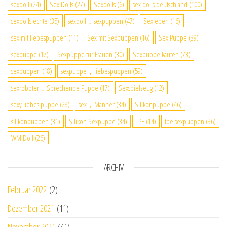
sexdoll
(24)
Sex Dolls
(27)
Sexdolls
(6)
sex dolls deutschland
(100)
sexdolls echte
(35)
sexdoll，sexpuppen
(47)
Sexleben
(16)
sex mit liebespuppen
(11)
Sex mit Sexpuppen
(16)
Sex Puppe
(39)
sexpuppe
(17)
Sexpuppe für Frauen
(30)
Sexpuppe kaufen
(73)
sexpuppen
(18)
sexpuppe，liebespuppen
(59)
sexroboter，Sprechende Puppe
(17)
Sexspielzeug
(12)
sexy liebes puppe
(28)
sex，Männer
(34)
Silikonpuppe
(46)
silikonpuppen
(31)
Silikon Sexpuppe
(34)
TPE
(14)
tpe sexpuppen
(36)
WM Doll
(26)
ARCHIV
Februar 2022
(2)
Dezember 2021
(11)
November 2021
(41)