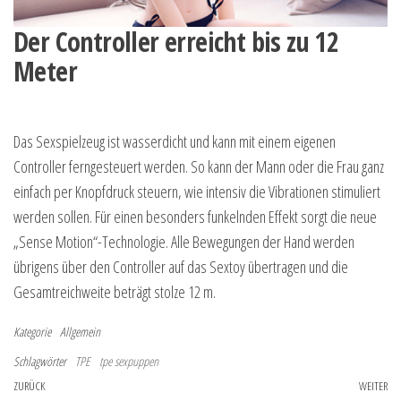
Der Controller erreicht bis zu 12
Meter
Das Sexspielzeug ist wasserdicht und kann mit einem eigenen
Controller ferngesteuert werden. So kann der Mann oder die Frau ganz
einfach per Knopfdruck steuern, wie intensiv die Vibrationen stimuliert
werden sollen. Für einen besonders funkelnden Effekt sorgt die neue
„Sense Motion“-Technologie. Alle Bewegungen der Hand werden
übrigens über den Controller auf das Sextoy übertragen und die
Gesamtreichweite beträgt stolze 12 m.
Kategorie
Allgemein
Schlagwörter
TPE
tpe sexpuppen
Beitragsnavigation
Vorheriger Beitrag
ZURÜCK
WEITER
Nä