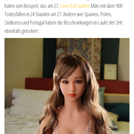
Italien zum Beispiel, das am 27.
Love Doll kaufen
März mit über 900
Todesfällen in 24 Stunden am 27. Andere wie Spanien, Polen,
Südkorea und Portugal haben die Beschränkungen im Laufe der Zeit
ebenfalls gelockert.