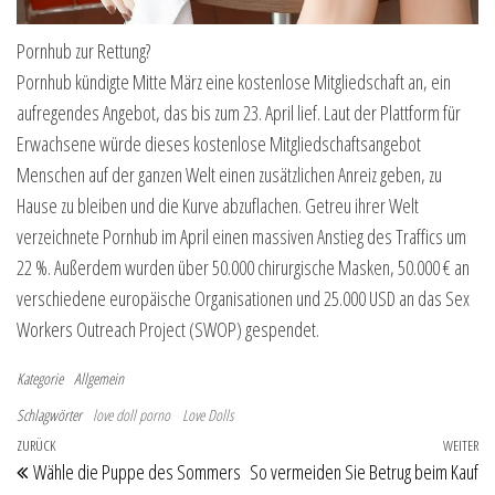
Pornhub zur Rettung?
Pornhub kündigte Mitte März eine kostenlose Mitgliedschaft an, ein
aufregendes Angebot, das bis zum 23. April lief. Laut der Plattform für
Erwachsene würde dieses kostenlose Mitgliedschaftsangebot
Menschen auf der ganzen Welt einen zusätzlichen Anreiz geben, zu
Hause zu bleiben und die Kurve abzuflachen. Getreu ihrer Welt
verzeichnete Pornhub im April einen massiven Anstieg des Traffics um
22 %. Außerdem wurden über 50.000 chirurgische Masken, 50.000 € an
verschiedene europäische Organisationen und 25.000 USD an das Sex
Workers Outreach Project (SWOP) gespendet.
Kategorie
Allgemein
Schlagwörter
love doll porno
Love Dolls
Beitragsnavigation
Vorheriger Beitrag
ZURÜCK
WEITER
Nä
Wähle die Puppe des Sommers
So vermeiden Sie Betrug beim Kauf