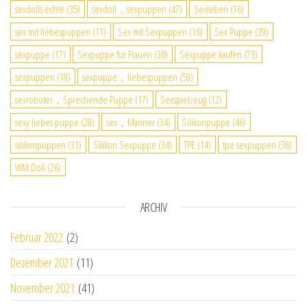
sexdolls echte
(35)
sexdoll，sexpuppen
(47)
Sexleben
(16)
sex mit liebespuppen
(11)
Sex mit Sexpuppen
(16)
Sex Puppe
(39)
sexpuppe
(17)
Sexpuppe für Frauen
(30)
Sexpuppe kaufen
(73)
sexpuppen
(18)
sexpuppe，liebespuppen
(59)
sexroboter，Sprechende Puppe
(17)
Sexspielzeug
(12)
sexy liebes puppe
(28)
sex，Männer
(34)
Silikonpuppe
(46)
silikonpuppen
(31)
Silikon Sexpuppe
(34)
TPE
(14)
tpe sexpuppen
(36)
WM Doll
(26)
ARCHIV
Februar 2022
(2)
Dezember 2021
(11)
November 2021
(41)