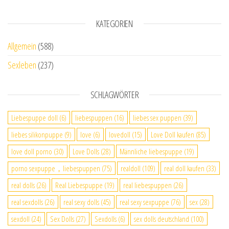
KATEGORIEN
Allgemein
(588)
Sexleben
(237)
SCHLAGWÖRTER
Liebespuppe doll
(6)
liebespuppen
(16)
liebes sex puppen
(39)
liebes silikonpuppe
(9)
love
(6)
lovedoll
(15)
Love Doll kaufen
(85)
love doll porno
(30)
Love Dolls
(28)
Männliche liebespuppe
(19)
porno sexpuppe，liebespuppen
(75)
realdoll
(109)
real doll kaufen
(33)
real dolls
(26)
Real Liebespuppe
(19)
real liebespuppen
(26)
real sexdolls
(26)
real sexy dolls
(45)
real sexy sexpuppe
(76)
sex
(28)
sexdoll
(24)
Sex Dolls
(27)
Sexdolls
(6)
sex dolls deutschland
(100)