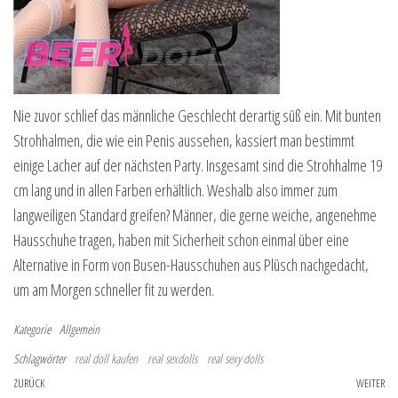
Nie zuvor schlief das männliche Geschlecht derartig süß ein. Mit bunten
Strohhalmen, die wie ein Penis aussehen, kassiert man bestimmt
einige Lacher auf der nächsten Party. Insgesamt sind die Strohhalme 19
cm lang und in allen Farben erhältlich. Weshalb also immer zum
langweiligen Standard greifen? Männer, die gerne weiche, angenehme
Hausschuhe tragen, haben mit Sicherheit schon einmal über eine
Alternative in Form von Busen-Hausschuhen aus Plüsch nachgedacht,
um am Morgen schneller fit zu werden.
Kategorie
Allgemein
Schlagwörter
real doll kaufen
real sexdolls
real sexy dolls
Beitragsnavigation
Vorheriger Beitrag
ZURÜCK
WEITER
Nä