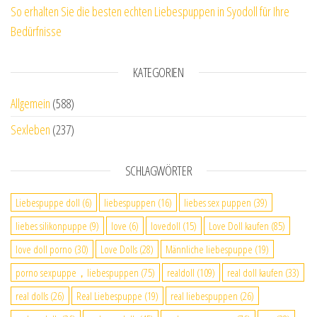
So erhalten Sie die besten echten Liebespuppen in Syodoll für Ihre
Bedürfnisse
KATEGORIEN
Allgemein
(588)
Sexleben
(237)
SCHLAGWÖRTER
Liebespuppe doll
(6)
liebespuppen
(16)
liebes sex puppen
(39)
liebes silikonpuppe
(9)
love
(6)
lovedoll
(15)
Love Doll kaufen
(85)
love doll porno
(30)
Love Dolls
(28)
Männliche liebespuppe
(19)
porno sexpuppe，liebespuppen
(75)
realdoll
(109)
real doll kaufen
(33)
real dolls
(26)
Real Liebespuppe
(19)
real liebespuppen
(26)