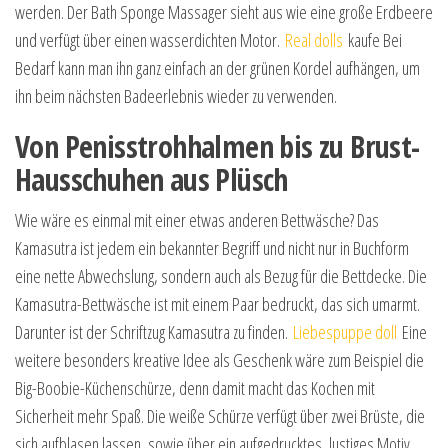
werden. Der Bath Sponge Massager sieht aus wie eine große Erdbeere
und verfügt über einen wasserdichten Motor.
Real dolls
kaufe Bei
Bedarf kann man ihn ganz einfach an der grünen Kordel aufhängen, um
ihn beim nächsten Badeerlebnis wieder zu verwenden.
Von Penisstrohhalmen bis zu Brust-
Hausschuhen aus Plüsch
Wie wäre es einmal mit einer etwas anderen Bettwäsche? Das
Kamasutra ist jedem ein bekannter Begriff und nicht nur in Buchform
eine nette Abwechslung, sondern auch als Bezug für die Bettdecke. Die
Kamasutra-Bettwäsche ist mit einem Paar bedruckt, das sich umarmt.
Darunter ist der Schriftzug Kamasutra zu finden.
Liebespuppe doll
Eine
weitere besonders kreative Idee als Geschenk wäre zum Beispiel die
Big-Boobie-Küchenschürze, denn damit macht das Kochen mit
Sicherheit mehr Spaß. Die weiße Schürze verfügt über zwei Brüste, die
sich aufblasen lassen, sowie über ein aufgedrucktes, lustiges Motiv.