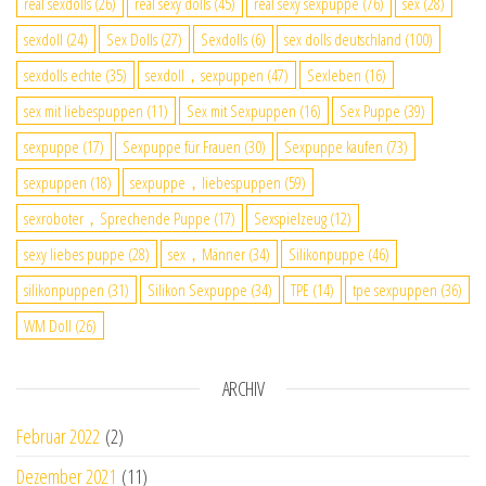
real sexdolls
(26)
real sexy dolls
(45)
real sexy sexpuppe
(76)
sex
(28)
sexdoll
(24)
Sex Dolls
(27)
Sexdolls
(6)
sex dolls deutschland
(100)
sexdolls echte
(35)
sexdoll，sexpuppen
(47)
Sexleben
(16)
sex mit liebespuppen
(11)
Sex mit Sexpuppen
(16)
Sex Puppe
(39)
sexpuppe
(17)
Sexpuppe für Frauen
(30)
Sexpuppe kaufen
(73)
sexpuppen
(18)
sexpuppe，liebespuppen
(59)
sexroboter，Sprechende Puppe
(17)
Sexspielzeug
(12)
sexy liebes puppe
(28)
sex，Männer
(34)
Silikonpuppe
(46)
silikonpuppen
(31)
Silikon Sexpuppe
(34)
TPE
(14)
tpe sexpuppen
(36)
WM Doll
(26)
ARCHIV
Februar 2022
(2)
Dezember 2021
(11)