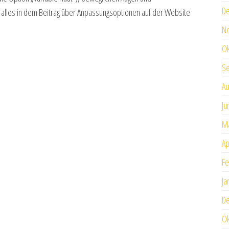
D
 alles in dem Beitrag über Anpassungsoptionen auf der Website
N
Ok
S
Au
Ju
Ma
Ap
Fe
Ja
D
Ok