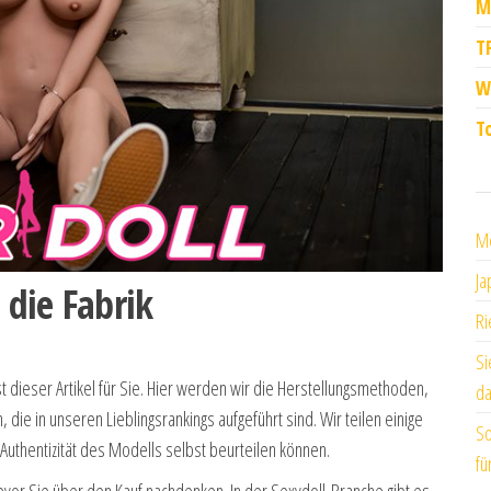
M
T
W
T
Me
Ja
 die Fabrik
Ri
Si
t dieser Artikel für Sie. Hier werden wir die Herstellungsmethoden,
da
die in unseren Lieblingsrankings aufgeführt sind. Wir teilen einige
So
Authentizität des Modells selbst beurteilen können.
fü
bevor Sie über den Kauf nachdenken. In der Sexydoll-Branche gibt es