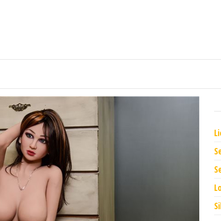
L
S
Se
L
S