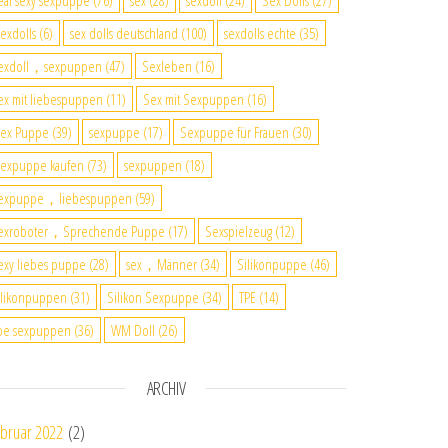
eal sexy sexpuppe
(76)
sex
(28)
sexdoll
(24)
Sex Dolls
(27)
exdolls
(6)
sex dolls deutschland
(100)
sexdolls echte
(35)
exdoll，sexpuppen
(47)
Sexleben
(16)
ex mit liebespuppen
(11)
Sex mit Sexpuppen
(16)
ex Puppe
(39)
sexpuppe
(17)
Sexpuppe für Frauen
(30)
expuppe kaufen
(73)
sexpuppen
(18)
expuppe，liebespuppen
(59)
exroboter，Sprechende Puppe
(17)
Sexspielzeug
(12)
exy liebes puppe
(28)
sex，Männer
(34)
Silikonpuppe
(46)
ilikonpuppen
(31)
Silikon Sexpuppe
(34)
TPE
(14)
pe sexpuppen
(36)
WM Doll
(26)
ARCHIV
bruar 2022
(2)