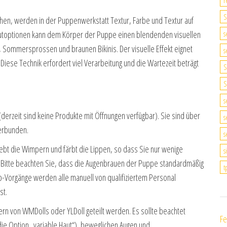
r
S
chen, werden in der Puppenwerkstatt Textur, Farbe und Textur auf
Hautoptionen kann dem Körper der Puppe einen blendenden visuellen
s
, Sommersprossen und braunen Bikinis. Der visuelle Effekt eignet
s
 Diese Technik erfordert viel Verarbeitung und die Wartezeit beträgt
S
S
s
(derzeit sind keine Produkte mit Öffnungen verfügbar). Sie sind über
s
erbunden.
s
bt die Wimpern und färbt die Lippen, so dass Sie nur wenige
s
n. Bitte beachten Sie, dass die Augenbrauen der Puppe standardmäßig
t
p-Vorgänge werden alle manuell von qualifiziertem Personal
st.
rn von WMDolls oder YLDoll geteilt werden. Es sollte beachtet
Fe
 Option „variable Haut“), beweglichen Augen und