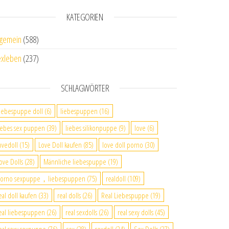
KATEGORIEN
lgemein
(588)
xleben
(237)
SCHLAGWÖRTER
iebespuppe doll
(6)
liebespuppen
(16)
iebes sex puppen
(39)
liebes silikonpuppe
(9)
love
(6)
ovedoll
(15)
Love Doll kaufen
(85)
love doll porno
(30)
ove Dolls
(28)
Männliche liebespuppe
(19)
orno sexpuppe，liebespuppen
(75)
realdoll
(109)
eal doll kaufen
(33)
real dolls
(26)
Real Liebespuppe
(19)
eal liebespuppen
(26)
real sexdolls
(26)
real sexy dolls
(45)