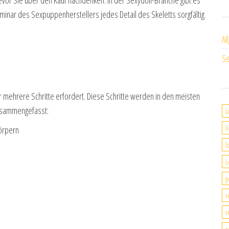
eminar des Sexpuppenherstellers jedes Detail des Skeletts sorgfältig
Al
Se
r mehrere Schritte erfordert. Diese Schritte werden in den meisten
zusammengefasst:
L
l
örpern
l
L
p
r
r