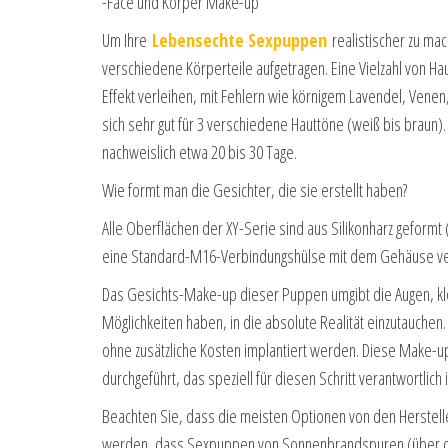
-Face und Körper Make-up
Um Ihre
Lebensechte Sexpuppen
realistischer zu ma
verschiedene Körperteile aufgetragen. Eine Vielzahl von 
Effekt verleihen, mit Fehlern wie körnigem Lavendel, Venen
sich sehr gut für 3 verschiedene Hauttöne (weiß bis braun).
nachweislich etwa 20 bis 30 Tage.
Wie formt man die Gesichter, die sie erstellt haben?
Alle Oberflächen der XY-Serie sind aus Silikonharz geformt 
eine Standard-M16-Verbindungshülse mit dem Gehäuse v
Das Gesichts-Make-up dieser Puppen umgibt die Augen, kle
Möglichkeiten haben, in die absolute Realität einzutauche
ohne zusätzliche Kosten implantiert werden. Diese Make-u
durchgeführt, das speziell für diesen Schritt verantwortlich i
Beachten Sie, dass die meisten Optionen von den Herstelle
werden, dass Sexpuppen von Sonnenbrandspuren (über die