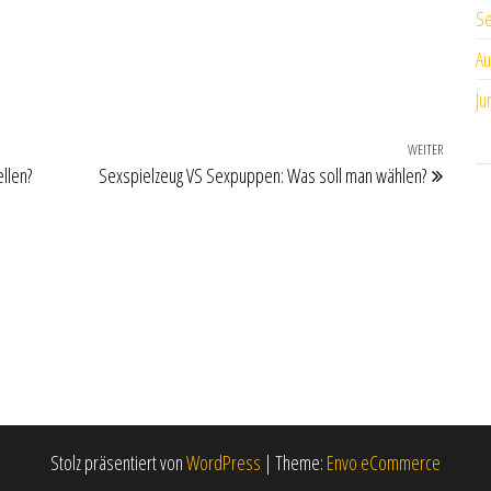
S
Au
Ju
WEITER
Nächste
llen?
Sexspielzeug VS Sexpuppen: Was soll man wählen?
Stolz präsentiert von
WordPress
|
Theme:
Envo eCommerce