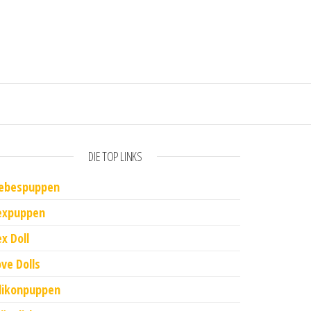
DIE TOP LINKS
iebespuppen
expuppen
x Doll
ove Dolls
ilikonpuppen