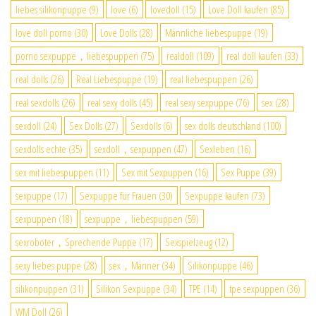
liebes silikonpuppe
(9)
love
(6)
lovedoll
(15)
Love Doll kaufen
(85)
love doll porno
(30)
Love Dolls
(28)
Männliche liebespuppe
(19)
porno sexpuppe，liebespuppen
(75)
realdoll
(109)
real doll kaufen
(33)
real dolls
(26)
Real Liebespuppe
(19)
real liebespuppen
(26)
real sexdolls
(26)
real sexy dolls
(45)
real sexy sexpuppe
(76)
sex
(28)
sexdoll
(24)
Sex Dolls
(27)
Sexdolls
(6)
sex dolls deutschland
(100)
sexdolls echte
(35)
sexdoll，sexpuppen
(47)
Sexleben
(16)
sex mit liebespuppen
(11)
Sex mit Sexpuppen
(16)
Sex Puppe
(39)
sexpuppe
(17)
Sexpuppe für Frauen
(30)
Sexpuppe kaufen
(73)
sexpuppen
(18)
sexpuppe，liebespuppen
(59)
sexroboter，Sprechende Puppe
(17)
Sexspielzeug
(12)
sexy liebes puppe
(28)
sex，Männer
(34)
Silikonpuppe
(46)
silikonpuppen
(31)
Silikon Sexpuppe
(34)
TPE
(14)
tpe sexpuppen
(36)
WM Doll
(26)