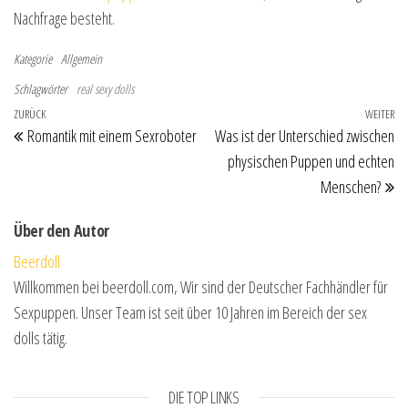
Nachfrage besteht.
Kategorie
Allgemein
Schlagwörter
real sexy dolls
Beitragsnavigation
Vorheriger Beitrag
ZURÜCK
WEITER
Nä
Romantik mit einem Sexroboter
Was ist der Unterschied zwischen
physischen Puppen und echten
Menschen?
Über den Autor
Beerdoll
Willkommen bei beerdoll.com, Wir sind der Deutscher Fachhändler für
Sexpuppen. Unser Team ist seit über 10 Jahren im Bereich der sex
dolls tätig.
DIE TOP LINKS